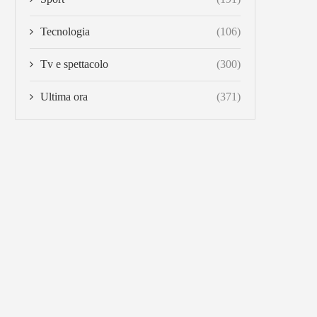
Tecnologia
(106)
Tv e spettacolo
(300)
Ultima ora
(371)