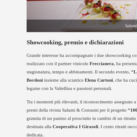
Salumi
Showcooking, premio e dichiarazioni
Grande interesse ha accompagnato i due showcooking co
realizzato con il partner vinicolo
Freccianera
, ha present
stagionatura, tempo e abbinamenti. Il secondo evento,
“L
Bordoni
insieme alla sciatrice
Elena Curtoni
, che ha cuc
legame con la Valtellina e passioni personali.
Tra i momenti più rilevanti, il riconoscimento assegnato 
premi della rivista Salumi & Consumi per il progetto
“100
gratuita di un panino al prosciutto in cambio di un ritrat
destinata alla
Cooperativa I Girasoli
. I cento ritratti rac
dedicata.