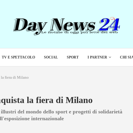
TV E SPETTACOLO
SOCIAL
SPORT
I PARTNER
CHI S
la fiera di Milano
quista la fiera di Milano
llustri del mondo dello sport e progetti di solidarietà
ll'esposizione internazionale