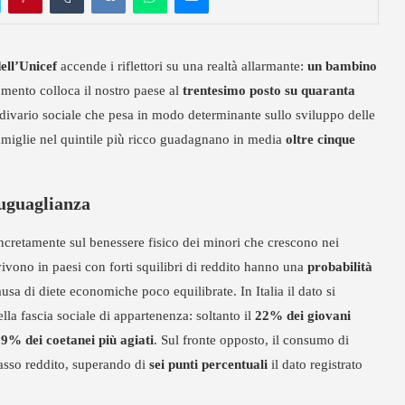
ell’Unicef
accende i riflettori su una realtà allarmante:
un bambino
umento colloca il nostro paese al
trentesimo posto su quaranta
 divario sociale che pesa in modo determinante sullo sviluppo delle
famiglie nel quintile più ricco guadagnano in media
oltre cinque
suguaglianza
ncretamente sul benessere fisico dei minori che crescono nei
vivono in paesi con forti squilibri di reddito hanno una
probabilità
ausa di diete economiche poco equilibrate. In Italia il dato si
lla fascia sociale di appartenenza: soltanto il
22% dei giovani
9% dei coetanei più agiati
. Sul fronte opposto, il consumo di
asso reddito, superando di
sei punti percentuali
il dato registrato