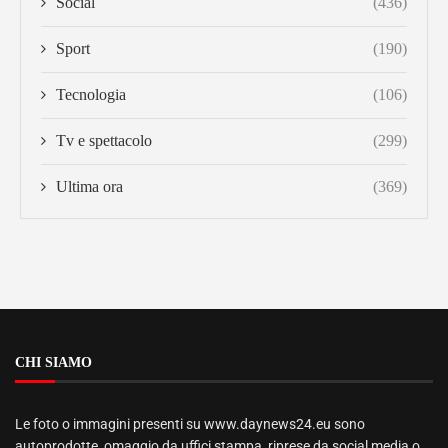
Social
(436)
Sport
(190)
Tecnologia
(106)
Tv e spettacolo
(299)
Ultima ora
(369)
CHI SIAMO
Le foto o immagini presenti su www.daynews24.eu sono
autoprodotte, omaggio da uffici stampa, riprese da social media o