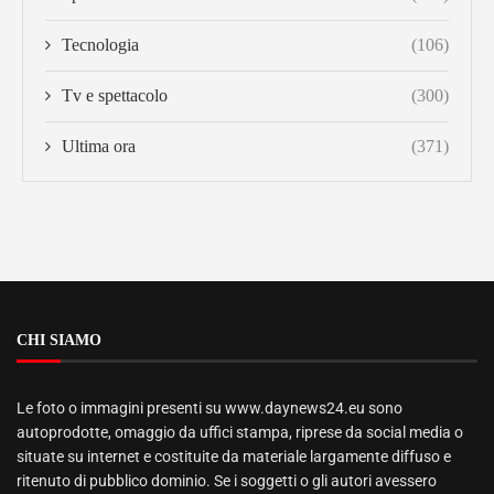
Tecnologia
(106)
Tv e spettacolo
(300)
Ultima ora
(371)
CHI SIAMO
Le foto o immagini presenti su www.daynews24.eu sono
autoprodotte, omaggio da uffici stampa, riprese da social media o
situate su internet e costituite da materiale largamente diffuso e
ritenuto di pubblico dominio. Se i soggetti o gli autori avessero