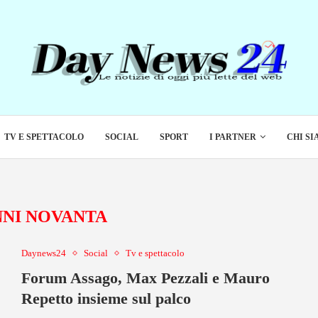
TV E SPETTACOLO
SOCIAL
SPORT
I PARTNER
CHI S
NNI NOVANTA
Daynews24
Social
Tv e spettacolo
Forum Assago, Max Pezzali e Mauro
Repetto insieme sul palco