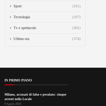
Sport
(191)
Tecnologia
(107)
Tv e spettacolo
(301)
Ultima ora
(374)
IN PRIMO PIANO
Milano, accusati di falso e peculato: cinque
arresti nella Locale
9 Agosto 2026