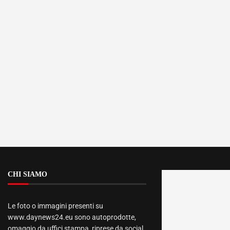
CHI SIAMO
Le foto o immagini presenti su
www.daynews24.eu sono autoprodotte,
omaggio da uffici stampa, riprese da social