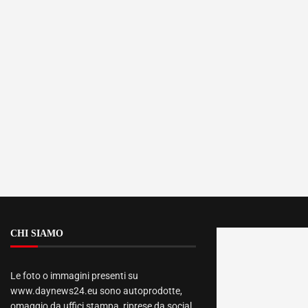
CHI SIAMO
Le foto o immagini presenti su
www.daynews24.eu sono autoprodotte,
omaggio da uffici stampa, riprese da social