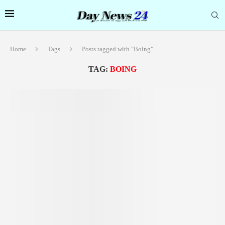
Home
Tags
Posts tagged with "Boing"
TAG:
BOING