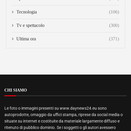
Tecnologia
(106)
Tv e spettacolo
(300)
Ultima ora
(371)
CHI SIAMO
Le foto o immagini presenti su www.daynews24.eu sono
autoprodotte, omaggio da uffici stampa, riprese da social media o
situate su internet e costituite da materiale largamente diffuso e
ritenuto di pubblico dominio. Se i soggetti o gli autori avessero