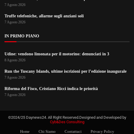
7 Agosto 2026
Truffe telefoniche, allarme sugli anziani soli
7 Agosto 2026
IN PRIMO PIANO
Udine: vendono limonata per il motorino: denunciati in 3
8 Agosto 2026
Run the Tuscany Islands, ultime iscrizioni per l’edizione inaugurale
7 Agosto 2026
Riforma del Fisco, Cristiano Ricci indica le priorità
7 Agosto 2026
©2024/25 Daynews24. All Right Reserved.Designed and Developed by
Cyb&Des Consulting
Home
Chi Siamo
Contattaci
Privacy Policy