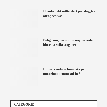
I bunker dei miliardari per sfuggire
all’apocalisse
Polignano, per un’immagine resta
bloccata sulla scogliera
Udine: vendono limonata per il
motorino: denunciati in 3
CATEGORIE