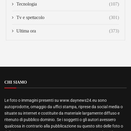
Tecnologia
(107)
Tv e spettacolo
(301)
Ultima ora
(373)
CHI SIAMO
Le foto o immagini presenti su www.daynews24.eu sono
autoprodotte, omaggio da uffici stampa, riprese da social media o
situate su internet e costituite da materiale largamente diffuso e
ritenuto di pubblico dominio. Se i soggetti o gli autori avessero
qualcosa in contrario alla pubblicazione su questo sito delle foto o