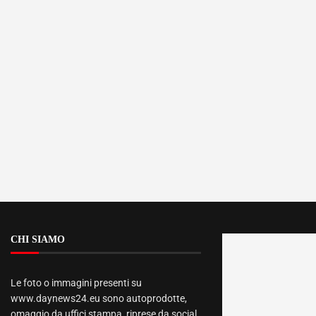
CHI SIAMO
Le foto o immagini presenti su
www.daynews24.eu sono autoprodotte,
omaggio da uffici stampa, riprese da social