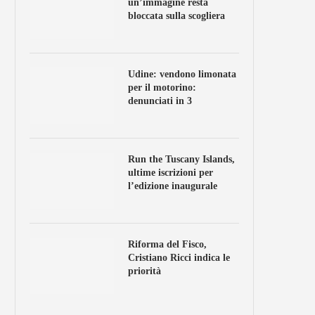
un’immagine resta
bloccata sulla scogliera
Udine: vendono limonata
per il motorino:
denunciati in 3
Run the Tuscany Islands,
ultime iscrizioni per
l’edizione inaugurale
Riforma del Fisco,
Cristiano Ricci indica le
priorità