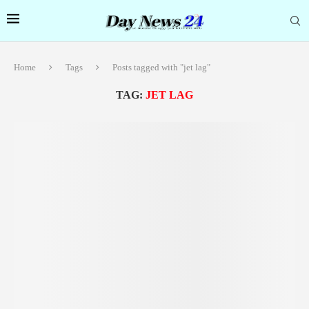
Home
Tags
Posts tagged with "jet lag"
TAG:
JET LAG