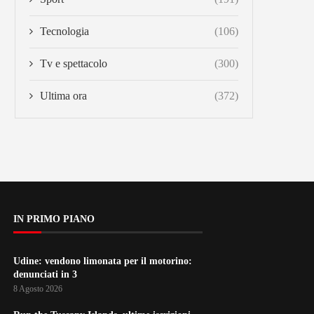
Tecnologia
(106)
Tv e spettacolo
(300)
Ultima ora
(372)
IN PRIMO PIANO
Udine: vendono limonata per il motorino:
denunciati in 3
8 Agosto 2026