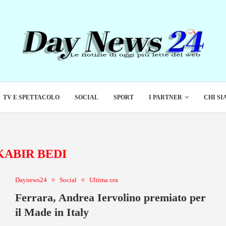
TV E SPETTACOLO
SOCIAL
SPORT
I PARTNER
CHI S
KABIR BEDI
Daynews24
Social
Ultima ora
Ferrara, Andrea Iervolino premiato per
il Made in Italy