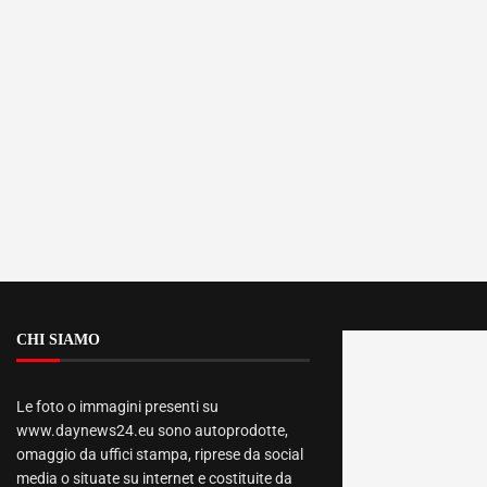
CHI SIAMO
Le foto o immagini presenti su
www.daynews24.eu sono autoprodotte,
omaggio da uffici stampa, riprese da social
media o situate su internet e costituite da