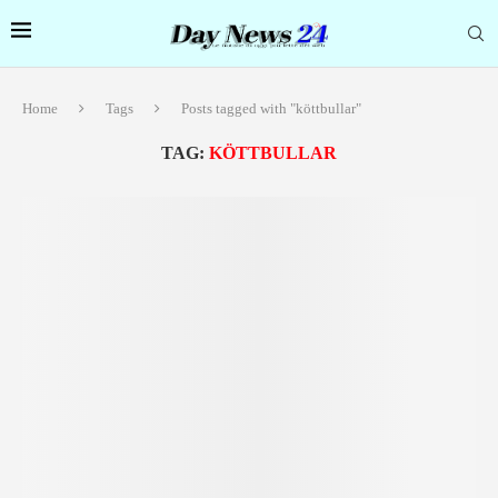
Home
Tags
Posts tagged with "köttbullar"
TAG:
KÖTTBULLAR