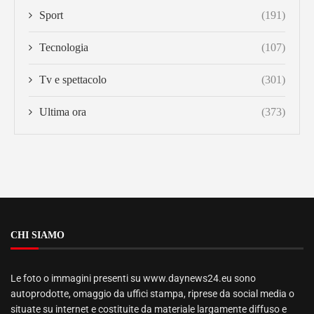
Sport
(191)
Tecnologia
(107)
Tv e spettacolo
(301)
Ultima ora
(373)
CHI SIAMO
Le foto o immagini presenti su www.daynews24.eu sono
autoprodotte, omaggio da uffici stampa, riprese da social media o
situate su internet e costituite da materiale largamente diffuso e