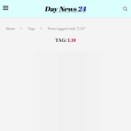
Home
Tags
Posts tagged with "L10"
TAG:
L10