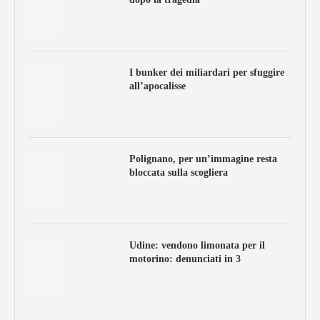
I bunker dei miliardari per sfuggire
all’apocalisse
Polignano, per un’immagine resta
bloccata sulla scogliera
Udine: vendono limonata per il
motorino: denunciati in 3