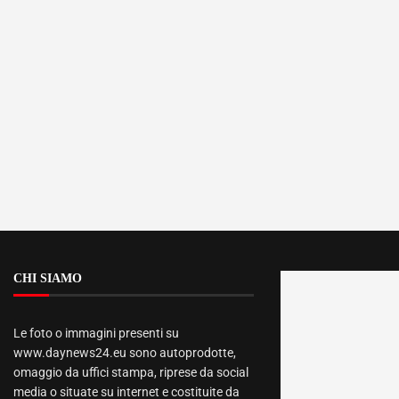
CHI SIAMO
Le foto o immagini presenti su
www.daynews24.eu sono autoprodotte,
omaggio da uffici stampa, riprese da social
media o situate su internet e costituite da