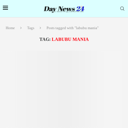
Home
Tags
Posts tagged with "labubu mania"
TAG:
LABUBU MANIA