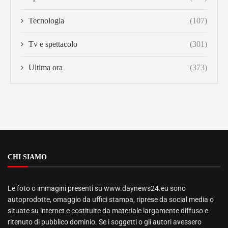
Tecnologia
(107)
Tv e spettacolo
(301)
Ultima ora
(373)
CHI SIAMO
Le foto o immagini presenti su www.daynews24.eu sono
autoprodotte, omaggio da uffici stampa, riprese da social media o
situate su internet e costituite da materiale largamente diffuso e
ritenuto di pubblico dominio. Se i soggetti o gli autori avessero