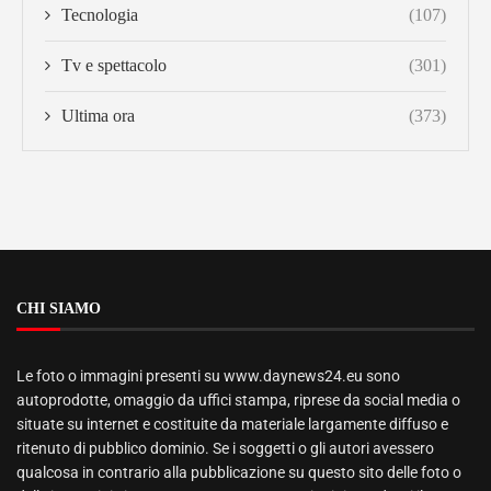
Tecnologia
(107)
Tv e spettacolo
(301)
Ultima ora
(373)
CHI SIAMO
Le foto o immagini presenti su www.daynews24.eu sono
autoprodotte, omaggio da uffici stampa, riprese da social media o
situate su internet e costituite da materiale largamente diffuso e
ritenuto di pubblico dominio. Se i soggetti o gli autori avessero
qualcosa in contrario alla pubblicazione su questo sito delle foto o