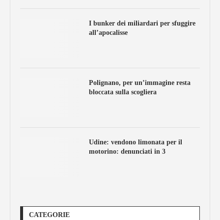
I bunker dei miliardari per sfuggire
all’apocalisse
Polignano, per un’immagine resta
bloccata sulla scogliera
Udine: vendono limonata per il
motorino: denunciati in 3
CATEGORIE