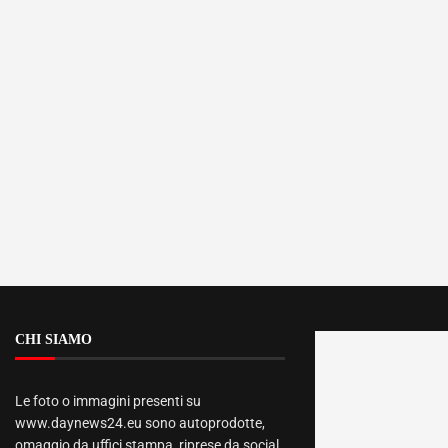
CHI SIAMO
Le foto o immagini presenti su
www.daynews24.eu sono autoprodotte,
omaggio da uffici stampa, riprese da social