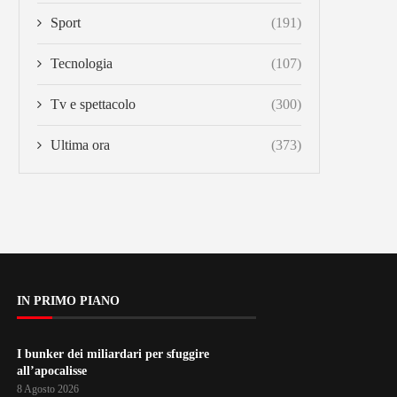
Sport
(191)
Tecnologia
(107)
Tv e spettacolo
(300)
Ultima ora
(373)
IN PRIMO PIANO
I bunker dei miliardari per sfuggire
all’apocalisse
8 Agosto 2026