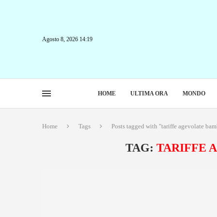
Agosto 8, 2026 14:19
HOME
ULTIMA ORA
MONDO
Home
Tags
Posts tagged with "tariffe agevolate bam
TAG:
TARIFFE 