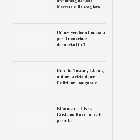
un’immagine resta
bloccata sulla scogliera
Udine: vendono limonata
per il motorino:
denunciati in 3
Run the Tuscany Islands,
ultime iscrizioni per
l’edizione inaugurale
Riforma del Fisco,
Cristiano Ricci indica le
priorità