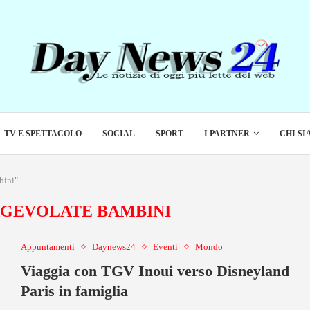
TV E SPETTACOLO
SOCIAL
SPORT
I PARTNER
CHI S
bini"
AGEVOLATE BAMBINI
Appuntamenti
Daynews24
Eventi
Mondo
Viaggia con TGV Inoui verso Disneyland
Paris in famiglia