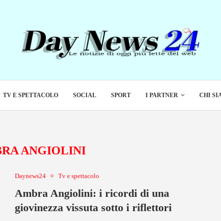
TV E SPETTACOLO
SOCIAL
SPORT
I PARTNER
CHI S
RA ANGIOLINI
Daynews24
Tv e spettacolo
Ambra Angiolini: i ricordi di una
giovinezza vissuta sotto i riflettori