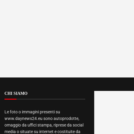
CHI SIAMO
Le foto o immagini presenti su
www.daynews24.eu sono autoprodotte,
omaggio da uffici stampa, riprese da social
media o situate su internet e costituite da