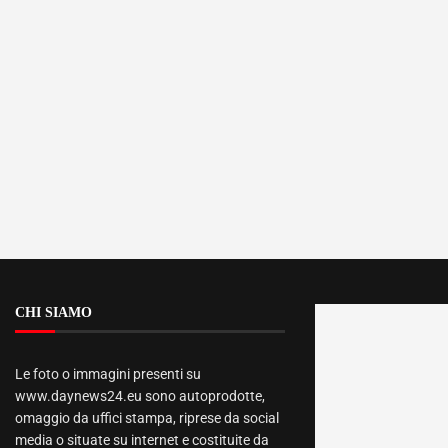
CHI SIAMO
Le foto o immagini presenti su
www.daynews24.eu sono autoprodotte,
omaggio da uffici stampa, riprese da social
media o situate su internet e costituite da