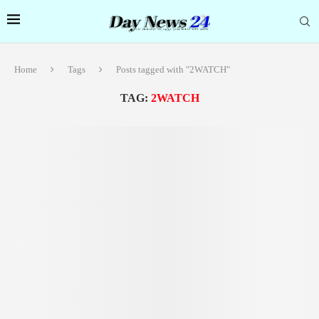
Home
Tags
Posts tagged with "2WATCH"
TAG:
2WATCH