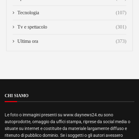
Tecnologia
(107)
Tv e spettacolo
(301)
Ultima ora
(373)
CHI SIAMO
Le foto o immagini presenti su www.daynews24.eu sono
autoprodotte, omaggio da uffici stampa, riprese da social media o
situate su internet e costituite da materiale largamente diffuso e
ritenuto di pubblico dominio. Se i soggetti o gli autori avessero