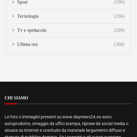
Sport
(190)
Tecnologia
(106)
Tv e spettacolo
(299)
Ultima ora
(368)
CHI SIAMO
Le foto o immagini presenti su www.daynews24.eu sono
autoprodotte, omaggio da uffici stampa, riprese da social media o
situate su internet e costituite da materiale largamente diffuso e
ritenuto di pubblico dominio. Se i soggetti o gli autori avessero