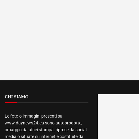
CHI SIAMO
Le foto o immagini presenti su
www.daynews24.eu sono autoprodotte,
omaggio da uffici stampa, riprese da social
media o situate su internet e costituite da